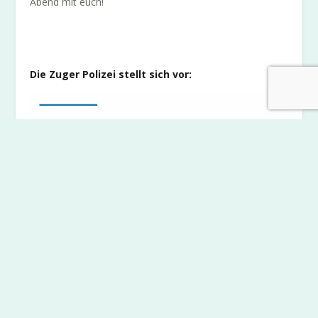
Abend mit euch!
Die Zuger Polizei stellt sich vor:
Die Sicherheit unserer Bürgerinnen und Bürger steht
für uns im Zentrum. Dafür sorgen unsere mehr als 300
Polizistinnen und Polizisten sowie Polizeilichen
Sicherheitsassistentinnen und Sicherheitsassistenten,
unterstützt von rund 70 zivilen Mitarbeitenden.
Gemeinsam garantieren wir eine effiziente
Blaulichtorganisation zum Wohl unserer Gesellschaft.