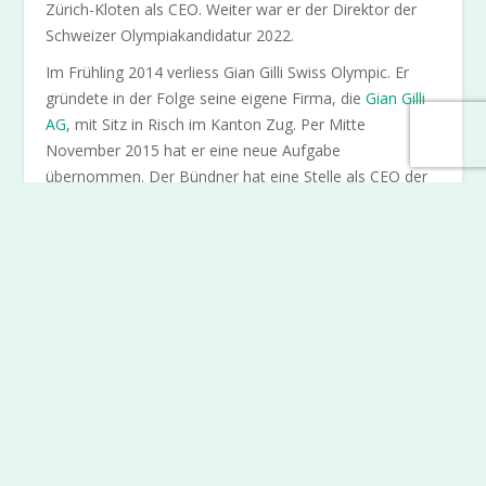
Zürich-Kloten als CEO. Weiter war er der Direktor der
Schweizer Olympiakandidatur 2022.
Im Frühling 2014 verliess Gian Gilli Swiss Olympic. Er
gründete in der Folge seine eigene Firma, die
Gian Gilli
AG
, mit Sitz in Risch im Kanton Zug. Per Mitte
November 2015 hat er eine neue Aufgabe
übernommen. Der Bündner hat eine Stelle als CEO der
Firma Infront Ringier Sports & Entertainment
angetreten. Diese Rolle hat er dann im Sommer 2017
planmässig wieder abgegeben, um sein bereits
laufendes Mandat als OK-Chef der 2020 IIHF
Eishockey-Weltmeisterschaft wahrzunehmen
Anfahrt
Mit den öffentlichen Verkehrmitteln fahren Sie bis zur
Station “Zug, Theater Casino”.
Mit dem Auto stehen Ihnen Parkplätze im Parkhaus
Altstadt-Casino
,
Frauensteinmatt
oder
Athene
zur
Verfügung.