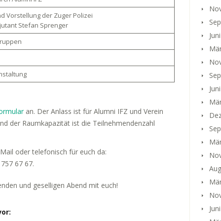
No
 Vorstellung der Zuger Polizei
Sep
jutant Stefan Sprenger
Jun
Gruppen
Mär
No
nstaltung
Sep
Jun
Mär
ormular
an. Der Anlass ist für Alumni IFZ und Verein
Dez
rund der Raumkapazität ist die Teilnehmendenzahl
Sep
Mär
-Mail oder telefonisch für euch da:
No
 757 67 67.
Aug
Mär
enden und geselligen Abend mit euch!
No
Jun
vor: