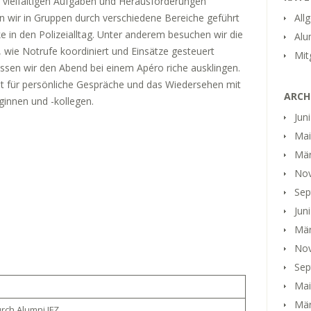
e vielfältigen Aufgaben und Herausforderungen
n wir in Gruppen durch verschiedene Bereiche geführt
All
e in den Polizeialltag. Unter anderem besuchen wir die
Alu
, wie Notrufe koordiniert und Einsätze gesteuert
Mit
sen wir den Abend bei einem Apéro riche ausklingen.
eit für persönliche Gespräche und das Wiedersehen mit
ARCH
ginnen und -kollegen.
Jun
Mai
Mär
No
Sep
Jun
Mär
No
Sep
Mai
Mär
rch Alumni IFZ