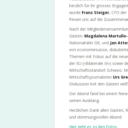
herzlich für ihr grosses Engage
wurde
Franz Steiger
, CFO der
freuen uns auf die Zusammenar
Nach der Mitgliederversammlung
Gästen:
Magdalena Martullo-
Nationalrätin GR, und
Jan Atte
von economiesuisse, diskutierten
Themen mit Fokus auf die neue
der EU («Bilaterale III») sowie
Wirtschaftsstandort Schweiz. 
Wirtschaftsjournalisten
Urs Gr
Diskussion bot den Gästen vielf
Der Abend fand bei einem feine
seinen Ausklang.
Herzlichen Dank allen Gästen, 
und stimmungsvollen Abend.
Hier geht es zu den Fotos.