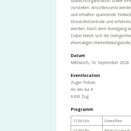
Blaulichtorganisation sowie ihr
vorstellen. Anschliessend werde
und erhalten spannende Einblick
Einsatzleitzentrale und erfahren
werden. Nach dem Rundgang las
Dabei bietet sich die Gelegenh
ehemaligen Weiterbildungskolle
Datum
Mittwoch, 16. September 2026
Eventlocation
Zuger Polizei
An der Aa 4
6300 Zug
Programm
17.00 Uhr
Eintreffen
17.30 Uhr
Begrüssung du