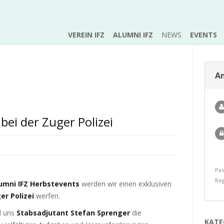
VEREIN IFZ
ALUMNI IFZ
NEWS
EVENTS
A
ei der Zuger Polizei
Pas
Reg
umni IFZ Herbstevents
werden wir einen exklusiven
er Polizei
werfen.
d uns
Stabsadjutant Stefan Sprenger
die
KATE