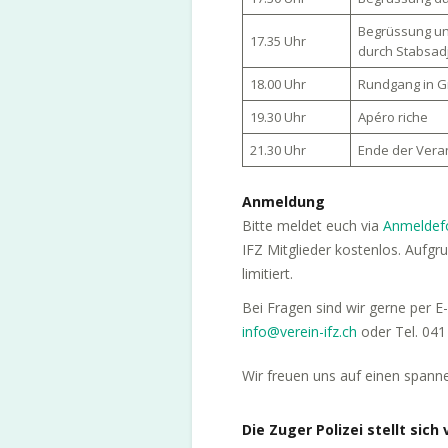
Begrüssung und
17.35 Uhr
durch Stabsad
18.00 Uhr
Rundgang in 
19.30 Uhr
Apéro riche
21.30 Uhr
Ende der Vera
Anmeldung
Bitte meldet euch via
Anmeldef
IFZ Mitglieder kostenlos. Aufg
limitiert.
Bei Fragen sind wir gerne per E
info@verein-ifz.ch
oder Tel. 041
Wir freuen uns auf einen spann
Die Zuger Polizei stellt sich 