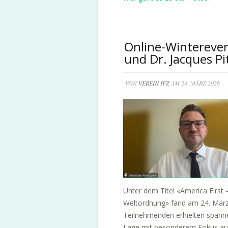
Online-Wintereve
und Dr. Jacques Pi
VON
VEREIN IFZ
AM 24. MÄRZ 2026
Unter dem Titel «America First
Weltordnung» fand am 24. März 
Teilnehmenden erhielten spannen
Lage mit besonderem Fokus auf