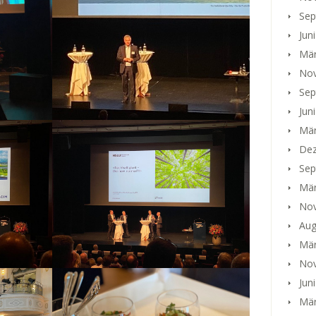
Sep
Jun
Mär
No
Sep
Jun
Mär
Dez
Sep
Mär
No
Aug
Mär
No
Jun
Mär