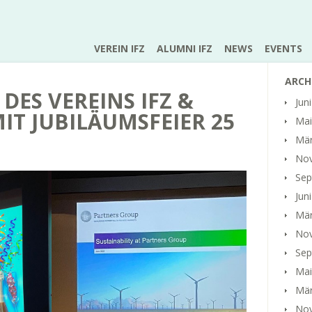
VEREIN IFZ
ALUMNI IFZ
NEWS
EVENTS
ARCH
DES VEREINS IFZ &
Jun
IT JUBILÄUMSFEIER 25
Mai
Mär
No
Sep
Jun
Mär
No
Sep
Mai
Mär
No