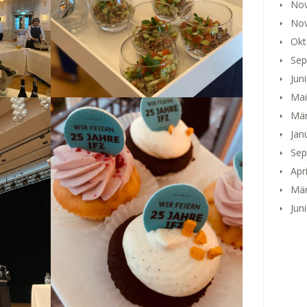
No
No
Okt
Sep
Jun
Mai
Mär
Jan
Sep
Apr
Mär
Jun