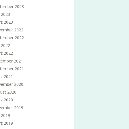
tember 2023
i 2023
z 2023
vember 2022
tember 2022
i 2022
z 2022
ember 2021
tember 2021
z 2021
vember 2020
ust 2020
z 2020
vember 2019
i 2019
z 2019