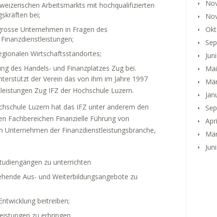
No
weizerischen Arbeitsmarkts mit hochqualifizierten
skräften bei;
No
elgrosse Unternehmen in Fragen des
Okt
inanzdienstleistungen;
Sep
 regionalen Wirtschaftsstandortes;
Jun
lung des Handels- und Finanzplatzes Zug bei.
Mai
terstützt der Verein das von ihm im Jahre 1997
Mär
enstleistungen Zug IFZ der Hochschule Luzern.
Jan
ochschule Luzern hat das IFZ unter anderem den
Sep
en Fachbereichen Finanzielle Führung von
Apr
Unternehmen der Finanzdienstleistungsbranche,
Mär
Jun
tudiengängen zu unterrichten
ehende Aus- und Weiterbildungsangebote zu
twicklung beitreiben;
eistungen zu erbringen.