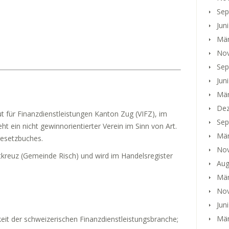
Sep
Jun
Mär
No
Sep
Jun
Mär
Dez
t für Finanzdienstleistungen Kanton Zug (VIFZ), im
Sep
ht ein nicht gewinnorientierter Verein im Sinn von Art.
Mär
lgesetzbuches.
No
otkreuz (Gemeinde Risch) und wird im Handelsregister
Aug
Mär
No
Jun
Mär
eit der schweizerischen Finanzdienstleistungsbranche;