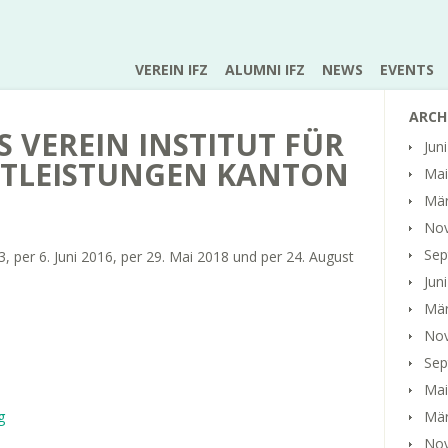
VEREIN IFZ
ALUMNI IFZ
NEWS
EVENTS
ARCH
S VEREIN INSTITUT FÜR
Jun
STLEISTUNGEN KANTON
Mai
Mär
No
Sep
, per 6. Juni 2016, per 29. Mai 2018 und per 24. August
Jun
Mär
No
Sep
Mai
g
Mär
No