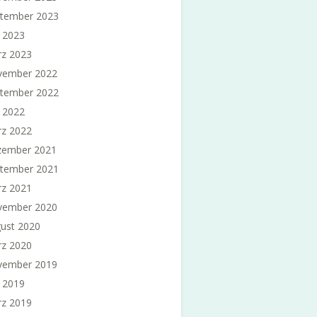
tember 2023
i 2023
z 2023
vember 2022
tember 2022
i 2022
z 2022
ember 2021
tember 2021
z 2021
vember 2020
ust 2020
z 2020
vember 2019
i 2019
z 2019